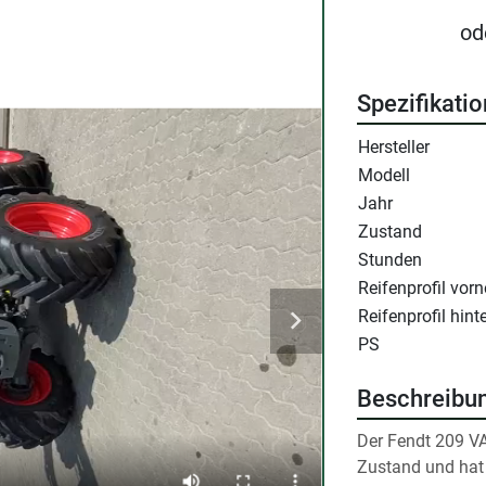
od
Spezifikati
Hersteller
Modell
Jahr
Zustand
Stunden
Reifenprofil vorn
Reifenprofil hint
PS
Beschreibu
Der Fendt 209 VA
Zustand und hat 