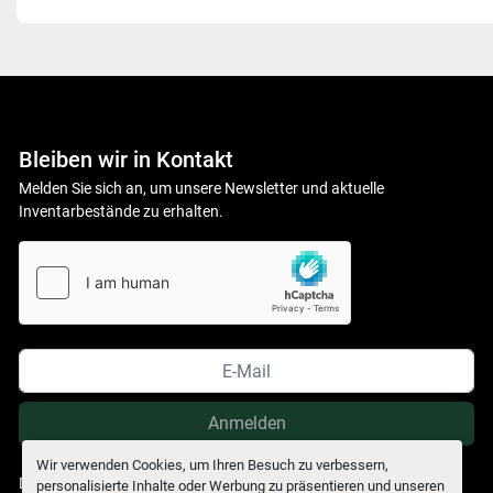
Bleiben wir in Kontakt
Melden Sie sich an, um unsere Newsletter und aktuelle
Inventarbestände zu erhalten.
Anmelden
Wir verwenden Cookies, um Ihren Besuch zu verbessern,
Datenschutzerklärung
personalisierte Inhalte oder Werbung zu präsentieren und unseren