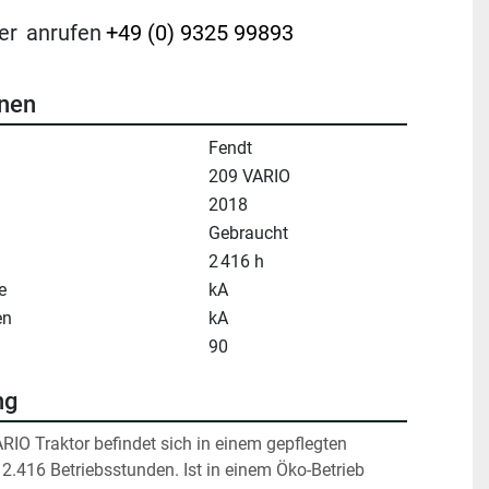
er
anrufen
+49 (0) 9325 99893
onen
Fendt
209 VARIO
2018
Gebraucht
2 416 h
e
kA
en
kA
90
ng
RIO Traktor befindet sich in einem gepflegten 
2.416 Betriebsstunden. Ist in einem Öko-Betrieb 