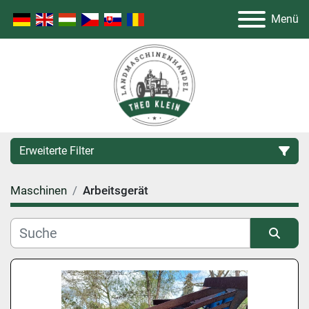
Menü
Erweiterte Filter
Maschinen
Arbeitsgerät
Kategorie
Hersteller
Sortieren nach
Modell