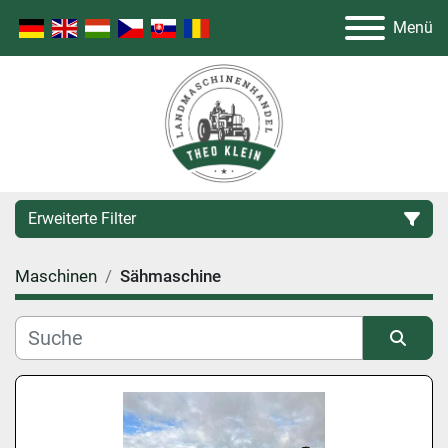
Menü
Erweiterte Filter
Maschinen
Sähmaschine
Kategorie
Hersteller
Sortieren nach
Modell