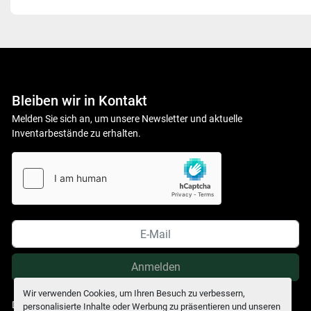
Bleiben wir in Kontakt
Melden Sie sich an, um unsere Newsletter und aktuelle
Inventarbestände zu erhalten.
Anmelden
Wir verwenden Cookies, um Ihren Besuch zu verbessern,
Datenschutzerklärung
personalisierte Inhalte oder Werbung zu präsentieren und unseren