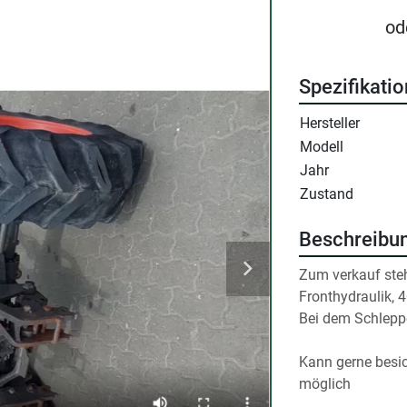
od
Spezifikati
Hersteller
Modell
Jahr
Zustand
Beschreibu
Zum verkauf steht
Fronthydraulik, 
Bei dem Schleppe
Kann gerne besich
möglich