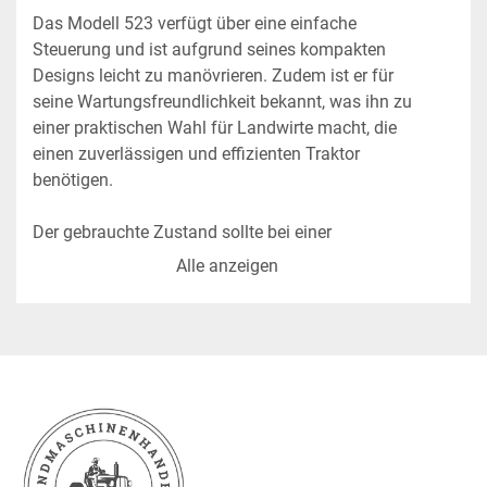
Das Modell 523 verfügt über eine einfache 
Steuerung und ist aufgrund seines kompakten 
Designs leicht zu manövrieren. Zudem ist er für 
seine Wartungsfreundlichkeit bekannt, was ihn zu 
einer praktischen Wahl für Landwirte macht, die 
einen zuverlässigen und effizienten Traktor 
benötigen. 

Der gebrauchte Zustand sollte bei einer 
Besichtigung berücksichtigt werden, um den 
Alle anzeigen
aktuellen technischen Stand und allgemeine 
Abnutzung einzuschätzen. Insgesamt ist der 
International IHC 523 eine bewährte Wahl für 
diejenigen, die nach einem soliden, einfach zu 
bedienenden und gut erhaltenen Traktor suchen.