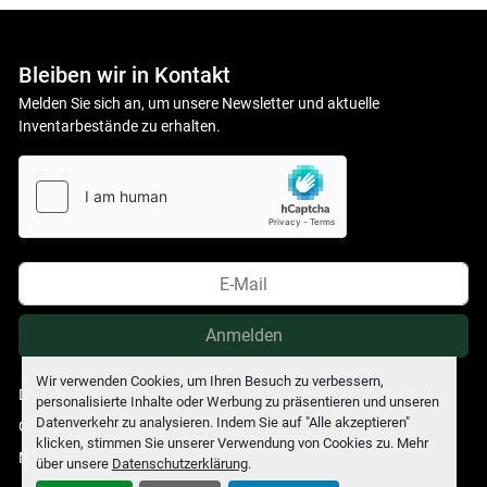
Bleiben wir in Kontakt
Melden Sie sich an, um unsere Newsletter und aktuelle
Inventarbestände zu erhalten.
Anmelden
Wir verwenden Cookies, um Ihren Besuch zu verbessern,
Datenschutzerklärung
personalisierte Inhalte oder Werbung zu präsentieren und unseren
Datenverkehr zu analysieren. Indem Sie auf "Alle akzeptieren"
Cookie-Einstellungen
klicken, stimmen Sie unserer Verwendung von Cookies zu. Mehr
Machinio System
-Website von
Machinio
über unsere
Datenschutzerklärung
.