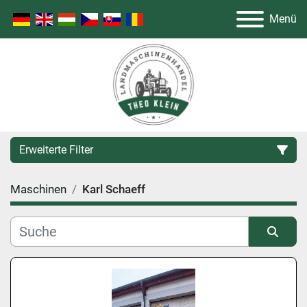
Menü
Erweiterte Filter
Maschinen
Karl Schaeff
Kategorie
Hersteller
Sortieren nach
Modell